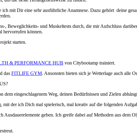
 ich mit Dir eine sehr ausführliche Anamnese. Dazu gehört deine ges
erden.
-, Beweglichkeits- und Muskeltests durch, die mir Aufschluss darübe
hl hervorrufen können.
ojekt starten.
LTH & PERFORMANCE HUB
von Citybootamp trainiert.
nd das
FITLIFE GYM
. Ansonsten bieten sich je Wetterlage auch alle 
US?
r von dem eingeschlagenem Weg, deinen Bedürfnissen und Zielen abhängt
, mit der ich Dich mal spielerisch, mal kreativ auf die folgenden Auf
auch Ausdauerelemente geben. Ich greife dabei auf Methoden aus dem O
streut.