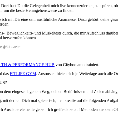
 Dort hast Du die Gelegenheit mich live kennenzulernen, zu spüren, ob 
, um die beste Herangehensweise zu finden.
 ich mit Dir eine sehr ausführliche Anamnese. Dazu gehört deine ges
erden.
-, Beweglichkeits- und Muskeltests durch, die mir Aufschluss darübe
hl hervorrufen können.
ojekt starten.
LTH & PERFORMANCE HUB
von Citybootamp trainiert.
nd das
FITLIFE GYM
. Ansonsten bieten sich je Wetterlage auch alle 
US?
r von dem eingeschlagenem Weg, deinen Bedürfnissen und Zielen abhängt
, mit der ich Dich mal spielerisch, mal kreativ auf die folgenden Auf
auch Ausdauerelemente geben. Ich greife dabei auf Methoden aus dem O