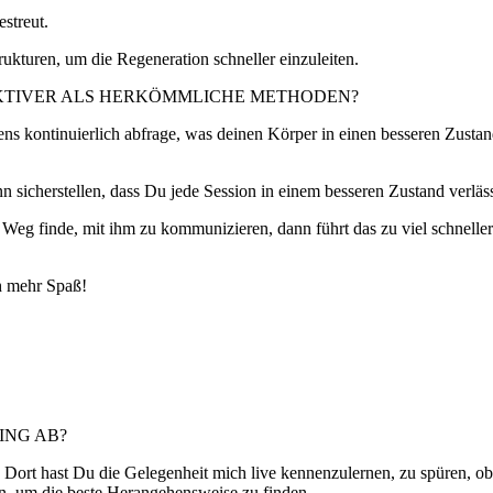
streut.
ukturen, um die Regeneration schneller einzuleiten.
FEKTIVER ALS HERKÖMMLICHE METHODEN?
tens kontinuierlich abfrage, was deinen Körper in einen besseren Zustand
n sicherstellen, dass Du jede Session in einem besseren Zustand verläs
 Weg finde, mit ihm zu kommunizieren, dann führt das zu viel schnell
h mehr Spaß!
ING AB?
 Dort hast Du die Gelegenheit mich live kennenzulernen, zu spüren, ob 
, um die beste Herangehensweise zu finden.