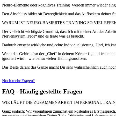
Neuro-Elemente oder kognitives Training werden immer wieder einge
Den Abschluss bildet oft Beweglichkeit und das Auflockern deiner Str
WARUM IST NEURO-BASIERTES TRAINING SO VIEL EF
Der vielleicht wichtigste Grund ist, dass ich mit meiner Art des Arbei
Nervensystem „rede“ und es frage was es braucht.
Dadurch entsteht wirkliche und echte Individualisierung. Und, ich kan
Wenn das Gehirn also der „Chef“ in deinem Körper ist, und ich einen
ignoriert wird – wie bei so vielen Trainingsansätzen.
Das Beste daran: das Ganze macht Dir sehr wahrscheinlich auch noc
Noch mehr Fragen?
FAQ - Häufig gestellte Fragen
WIE LÄUFT DIE ZUSAMMENARBEIT IM PERSONAL TRAIN
Ganz einfach: Wir vereinbaren zunächst ein kostenloses Erstgespräch.
zusammen und besprechen Deine Ziele, Wünsche und Lebenssituation